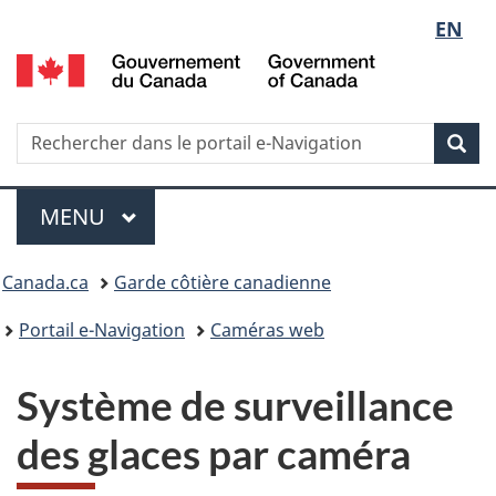
Sélect
EN
G
de
d
C
la
/
Recherche
Rechercher
Rec
G
dans
langue
o
le
Menu
C
portail
MENU
PRINCIPAL
e-
Vous
Navigation
Canada.ca
Garde côtière canadienne
êtes
Portail e-Navigation
Caméras web
ici
Système de surveillance
:
des glaces par caméra