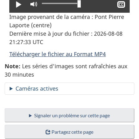
Lire
Activer
Affi
le
le
Image provenant de la caméra : Pont Pierre
mode
sous
Laporte (centre)
muet
titra
Dernière mise à jour du fichier : 2026-08-08
21:27:33 UTC
Télécharger le fichier au Format MP4
Note:
Les séries d'images sont rafraîchies aux
30 minutes
Caméras actives
Signaler un problème sur cette page
Partagez cette page