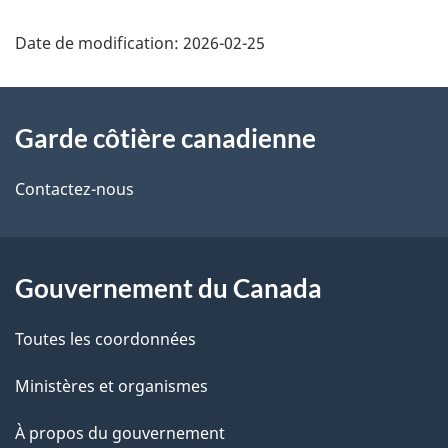
Date de modification:
2026-02-25
À
Garde côtière canadienne
propos
de
Contactez-nous
ce
site
Gouvernement du Canada
Toutes les coordonnées
Ministères et organismes
À propos du gouvernement