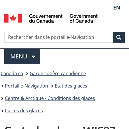
Sélect
EN
G
de
d
C
la
/
Recherche
Rechercher
Rec
G
dans
langue
o
le
Menu
C
portail
MENU
PRINCIPAL
e-
Vous
Navigation
Canada.ca
Garde côtière canadienne
êtes
Portail e-Navigation
État des glaces
ici
Centre & Arctique - Conditions des glaces
:
Cartes des glaces