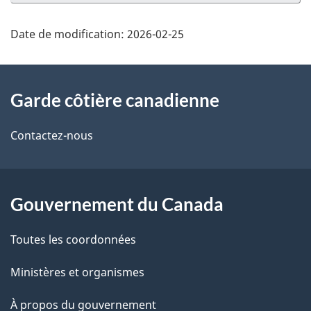
Date de modification:
2026-02-25
À
Garde côtière canadienne
propos
de
Contactez-nous
ce
site
Gouvernement du Canada
Toutes les coordonnées
Ministères et organismes
À propos du gouvernement