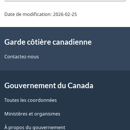
Date de modification:
2026-02-25
À
Garde côtière canadienne
propos
de
Contactez-nous
ce
site
Gouvernement du Canada
Toutes les coordonnées
Ministères et organismes
À propos du gouvernement