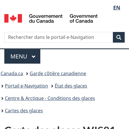
Sélect
EN
G
de
d
C
la
/
Recherche
Rechercher
Rec
G
dans
langue
o
le
Menu
C
portail
MENU
PRINCIPAL
e-
Vous
Navigation
Canada.ca
Garde côtière canadienne
êtes
Portail e-Navigation
État des glaces
ici
Centre & Arctique - Conditions des glaces
:
Cartes des glaces