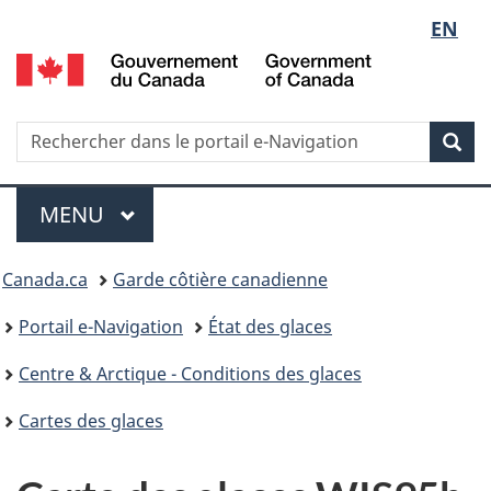
Sélect
EN
G
de
d
C
la
/
Recherche
Rechercher
Rec
G
dans
langue
o
le
Menu
C
portail
MENU
PRINCIPAL
e-
Vous
Navigation
Canada.ca
Garde côtière canadienne
êtes
Portail e-Navigation
État des glaces
ici
Centre & Arctique - Conditions des glaces
:
Cartes des glaces