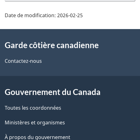
Date de modification:
2026-02-25
À
Garde côtière canadienne
propos
de
Contactez-nous
ce
site
Gouvernement du Canada
Toutes les coordonnées
Ministères et organismes
À propos du gouvernement