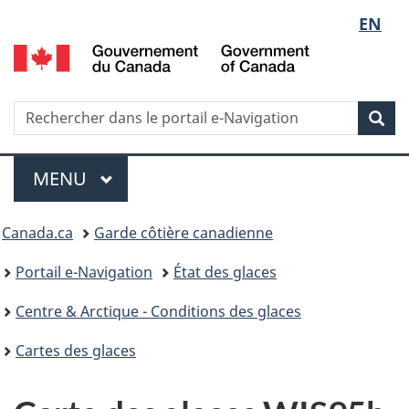
Sélect
EN
G
de
d
C
la
/
Recherche
Rechercher
Rec
G
dans
langue
o
le
Menu
C
portail
MENU
PRINCIPAL
e-
Vous
Navigation
Canada.ca
Garde côtière canadienne
êtes
Portail e-Navigation
État des glaces
ici
Centre & Arctique - Conditions des glaces
:
Cartes des glaces