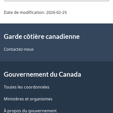
Date de modification:
2026-02-25
À
Garde côtière canadienne
propos
de
Contactez-nous
ce
site
Gouvernement du Canada
Toutes les coordonnées
Ministères et organismes
À propos du gouvernement