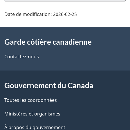
Date de modification:
2026-02-25
À
Garde côtière canadienne
propos
de
Contactez-nous
ce
site
Gouvernement du Canada
Toutes les coordonnées
Ministères et organismes
À propos du gouvernement