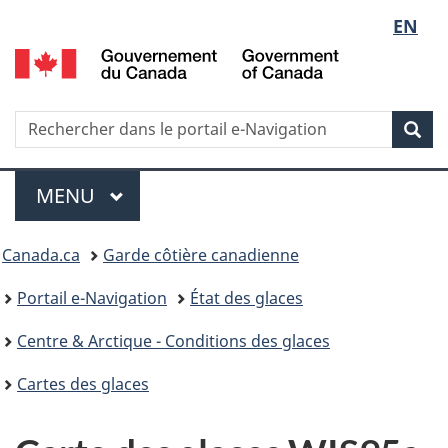
Sélect
EN
G
de
d
C
la
/
Recherche
Rechercher
Rec
G
dans
langue
o
le
Menu
C
portail
MENU
PRINCIPAL
e-
Vous
Navigation
Canada.ca
Garde côtière canadienne
êtes
Portail e-Navigation
État des glaces
ici
Centre & Arctique - Conditions des glaces
:
Cartes des glaces