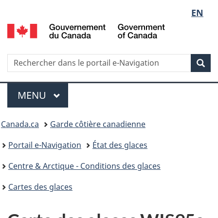
Sélect
EN
G
de
d
C
la
/
Recherche
Rechercher
Rec
G
dans
langue
o
le
Menu
C
portail
MENU
PRINCIPAL
e-
Vous
Navigation
Canada.ca
Garde côtière canadienne
êtes
Portail e-Navigation
État des glaces
ici
Centre & Arctique - Conditions des glaces
:
Cartes des glaces