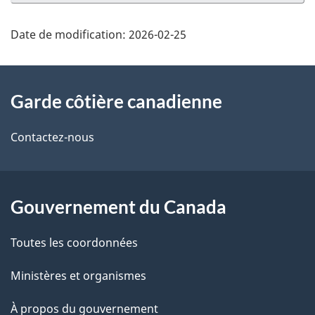
Date de modification:
2026-02-25
À
Garde côtière canadienne
propos
de
Contactez-nous
ce
site
Gouvernement du Canada
Toutes les coordonnées
Ministères et organismes
À propos du gouvernement