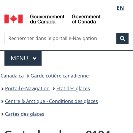
Sélect
EN
G
de
d
C
la
/
Recherche
Rechercher
Rec
G
dans
langue
o
le
Menu
C
portail
MENU
PRINCIPAL
e-
Vous
Navigation
Canada.ca
Garde côtière canadienne
êtes
Portail e-Navigation
État des glaces
ici
Centre & Arctique - Conditions des glaces
:
Cartes des glaces