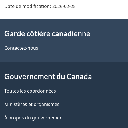
Date de modification:
2026-02-25
À
Garde côtière canadienne
propos
de
Contactez-nous
ce
site
Gouvernement du Canada
Toutes les coordonnées
Ministères et organismes
À propos du gouvernement