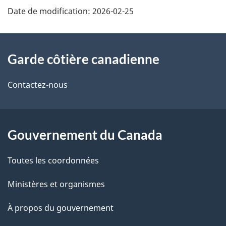
Date de modification:
2026-02-25
À
Garde côtière canadienne
propos
de
Contactez-nous
ce
site
Gouvernement du Canada
Toutes les coordonnées
Ministères et organismes
À propos du gouvernement