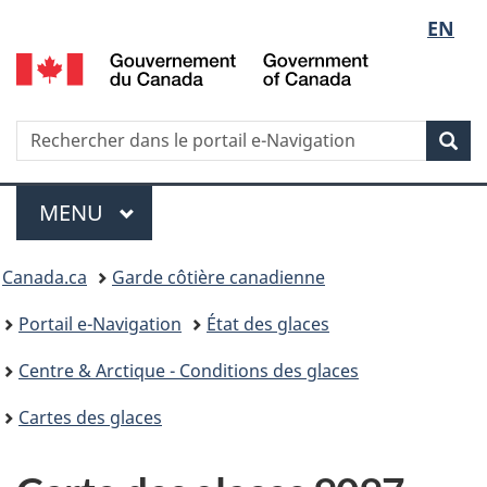
Sélect
EN
G
de
d
C
la
/
Recherche
Rechercher
Rec
G
dans
langue
o
le
Menu
C
portail
MENU
PRINCIPAL
e-
Vous
Navigation
Canada.ca
Garde côtière canadienne
êtes
Portail e-Navigation
État des glaces
ici
Centre & Arctique - Conditions des glaces
:
Cartes des glaces